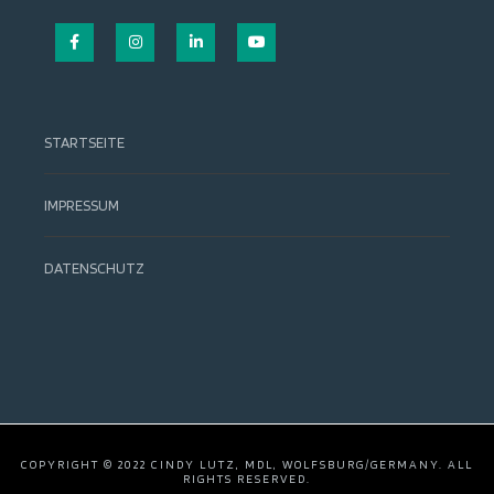
Facebook
Instagram
LinkedIn
YouTube
STARTSEITE
IMPRESSUM
DATENSCHUTZ
COPYRIGHT © 2022 CINDY LUTZ, MDL, WOLFSBURG/GERMANY. ALL
RIGHTS RESERVED.