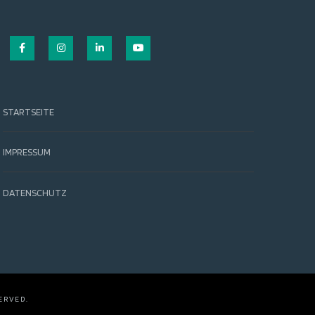
Facebook
Instagram
LinkedIn
YouTube
STARTSEITE
IMPRESSUM
DATENSCHUTZ
ERVED.