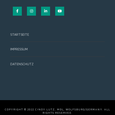
Facebook
Instagram
LinkedIn
YouTube
STARTSEITE
IMPRESSUM
DATENSCHUTZ
COPYRIGHT © 2022 CINDY LUTZ, MDL, WOLFSBURG/GERMANY. ALL
RIGHTS RESERVED.