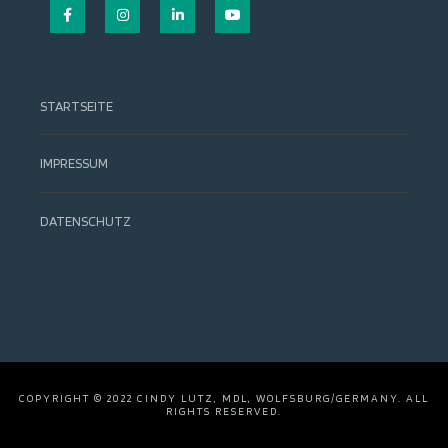
Facebook
Instagram
LinkedIn
YouTube
STARTSEITE
IMPRESSUM
DATENSCHUTZ
COPYRIGHT © 2022 CINDY LUTZ, MDL, WOLFSBURG/GERMANY. ALL
RIGHTS RESERVED.