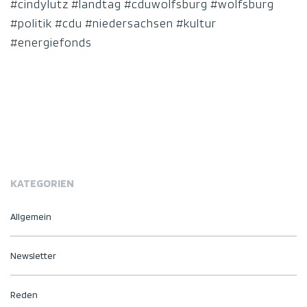
#cindylutz #landtag #cduwolfsburg #wolfsburg
#politik #cdu #niedersachsen #kultur
#energiefonds
KATEGORIEN
Allgemein
Newsletter
Reden