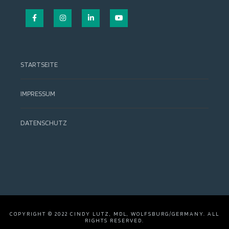
Facebook
Instagram
LinkedIn
YouTube
STARTSEITE
IMPRESSUM
DATENSCHUTZ
COPYRIGHT © 2022 CINDY LUTZ, MDL, WOLFSBURG/GERMANY. ALL
RIGHTS RESERVED.