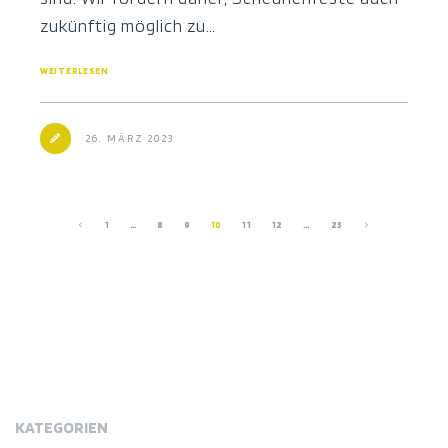
zukünftig möglich zu…
WEITERLESEN
26. MÄRZ 2023
1
…
8
9
10
11
12
…
23
KATEGORIEN